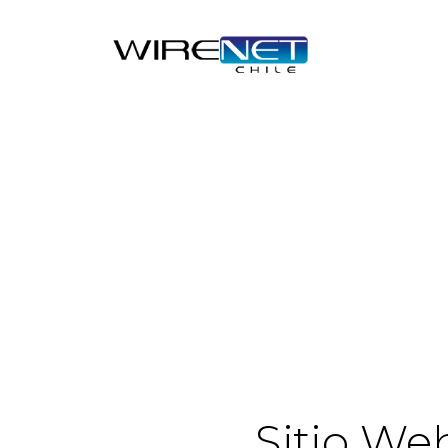
header("Access-Control-Allow-Headers: Origin, X-Requested-
Sitio We