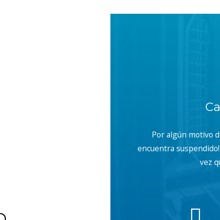
With, Content-Type, Accept");
Ca
Por algún motivo 
encuentra suspendido! 
vez q
b