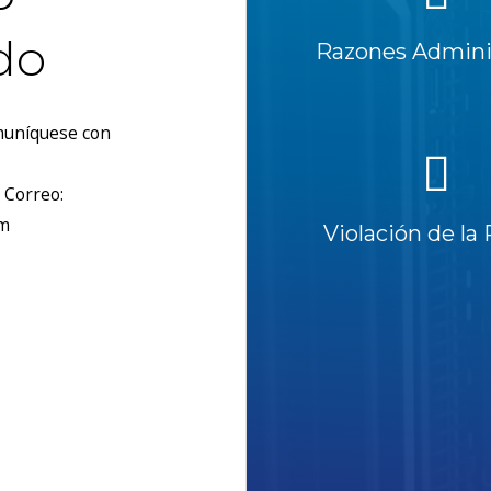
do
Razones Adminis
omuníquese con
 Correo:
om
Violación de la 